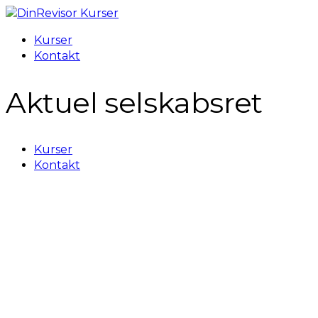
Skip
to
Menu
Kurser
main
Kontakt
content
Aktuel selskabsret
Close
Kurser
Menu
Kontakt